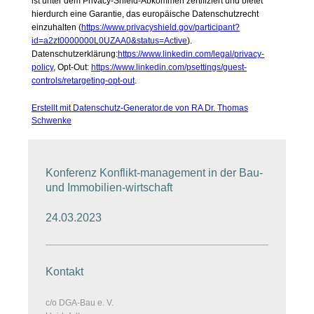
ist unter dem Privacy-Shield-Abkommen zertifiziert und bietet
hierdurch eine Garantie, das europäische Datenschutzrecht
einzuhalten (
https://www.privacyshield.gov/participant?
id=a2zt0000000L0UZAA0&status=Active
).
Datenschutzerklärung:
https://www.linkedin.com/legal/privacy-
policy
, Opt-Out:
https://www.linkedin.com/psettings/guest-
controls/retargeting-opt-out
.
Erstellt mit Datenschutz-Generator.de von RA Dr. Thomas
Schwenke
Konferenz Konflikt-management in der Bau-
und Immobilien-wirtschaft
24.03.2023
Kontakt
c/o DGA-Bau e. V.